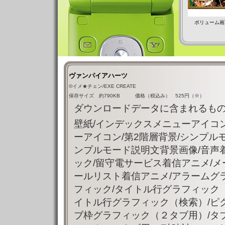
ボリューム画
ヴァンパイアハーツ
©イメ★チェン/EXE CREATE
保存サイズ 約790KB 価格（税込み） 525円（
※
）
ダウンロードデータに含まれるもの
壁紙/インデックスメニューアイコン
ーアイコン/第2階層背景/シンプル
ンプルモード説明文背景画像/音声
ック/留守電サービス着信アニメ/メ
ールリスト着信アニメ/アラームグ
フィック/タイトル行グラフィック
イトル行グラフィック（検索）/ピ
ブ枠グラフィック（２タブ用）/タ