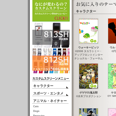
キャラクター
ウォーキービッツ
ウル
©2006 タカラトミー・
©
アップフロントインター
ナショナル・フォーサム
キャラクター
ゲゲゲの鬼太郎
ケ
スポーツ・エンタメ
©Y･M/
©水木プロダクション
アニマル・ネイチャー
Cats
Dogs
Penguins