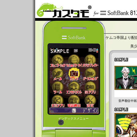
ケムコ帝国より配
美
音声着信中画
インデックスメニュー