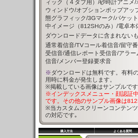
ィック（４タブ用）/砂時計アニメ
ウィンドウ/オプションポップアッ
態グラフィック/3Gマーク/パケッ
中イメージ（812SHのみ）/電卓
ダウンロードデータに含まれないも
通常着信音/TVコール着信音/留守
受信音/通信レポート受信音/アラー
信音/メンバー登録要求音
※
ダウンロードは無料です。有料
用時に料金が発生します。
※掲載している画像はサンプルで
※インデックスメニュー・顔認証中
です。その他のサンプル画像は812S
※当カスタムスクリーンコンテン
の対応です｡
購入方法
よくある質問