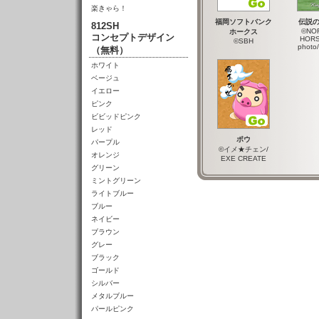
楽きゃら！
福岡ソフトバンク
伝説
812SH
©NO
ホークス
コンセプトデザイン
HORS
©SBH
photo
（無料）
ホワイト
ベージュ
イエロー
ピンク
ビビッドピンク
レッド
ポウ
パープル
©イメ★チェン/
オレンジ
EXE CREATE
グリーン
ミントグリーン
ライトブルー
ブルー
ネイビー
ブラウン
グレー
ブラック
ゴールド
シルバー
メタルブルー
パールピンク