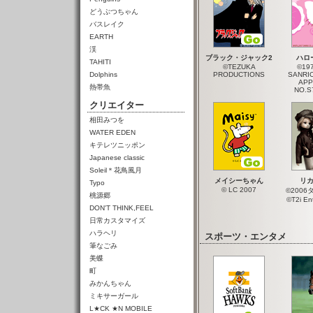
どうぶつちゃん
バスレイク
EARTH
渓
ブラック・ジャック2
ハロ
TAHITI
©TEZUKA
©19
Dolphins
PRODUCTIONS
SANRIO
APP
熱帯魚
NO.S
クリエイター
相田みつを
WATER EDEN
キテレツニッポン
Japanese classic
Soleil＊花鳥風月
メイシーちゃん
リ
Typo
© LC 2007
©200
桃源郷
©T2i En
DON'T THINK,FEEL
日常カスタマイズ
ハラヘリ
スポーツ・エンタメ
筆なごみ
美蝶
町
みかんちゃん
ミキサーガール
L★CK ★N MOBILE