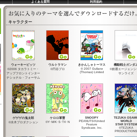
よくある質問
利用規約
キャラクター
ウォーキービッツ
ウルトラマン
きかんしゃトーマス
機動戦士ガンダ
© 2007 Gullane
©2006 タカラトミー・
©円谷プロ
©創通エージェンシ
(Thomas) Limited
アップフロントインター
サンライズ
ナショナル・フォーサム
SNOOPY
TEZUKA OSAM
ゲゲゲの鬼太郎
ケロロ軍曹
PEANUTS©United
WORLD
©Y･M/K･S･TX･N
©水木プロダクション
Feature
STAR SYSTEM
Syndicate, Inc.
©TEZUKA
PRODUCTION