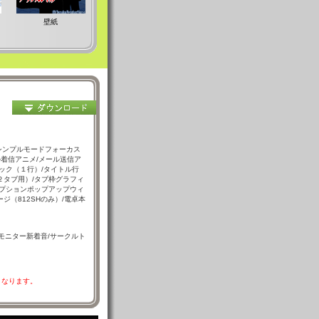
壁紙
/シンプルモードフォーカス
ル着信アニメ/メール送信ア
ック（１行）/タイトル行
２タブ用）/タブ枠グラフィ
オプションポップアップウィ
ジ（812SHのみ）/電卓本
ブモニター新着音/サークルト
となります。