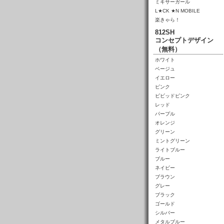
ミキサーガール
L★CK ★N MOBILE
楽きゃら！
812SH
コンセプトデザイン
（無料）
ホワイト
ベージュ
イエロー
ピンク
ビビッドピンク
レッド
パープル
オレンジ
グリーン
ミントグリーン
ライトブルー
ブルー
ネイビー
ブラウン
グレー
ブラック
ゴールド
シルバー
メタルブルー