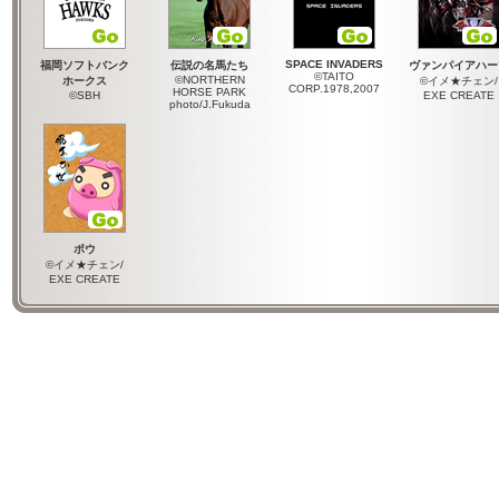
SPACE INVADERS
福岡ソフトバンク
伝説の名馬たち
ヴァンパイアハー
©TAITO
©NORTHERN
ホークス
©イメ★チェン/
CORP.1978,2007
HORSE PARK
©SBH
EXE CREATE
photo/J.Fukuda
ポウ
©イメ★チェン/
EXE CREATE