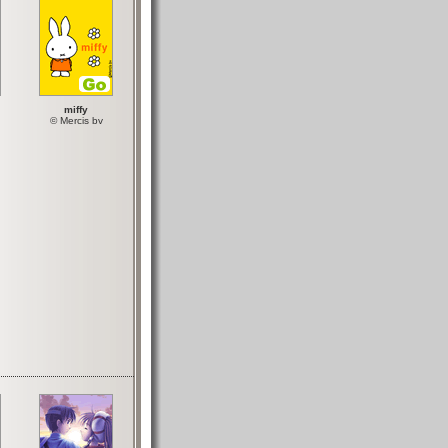
miffy
© Mercis bv