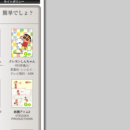
サイトポリシー
ム
クレヨンしんちゃん
ー・
©臼井儀人/
双葉社･シンエイ･
テレビ朝日・ADK
U
鉄腕アトム2
©TEZUKA
PRODUCTIONS
S