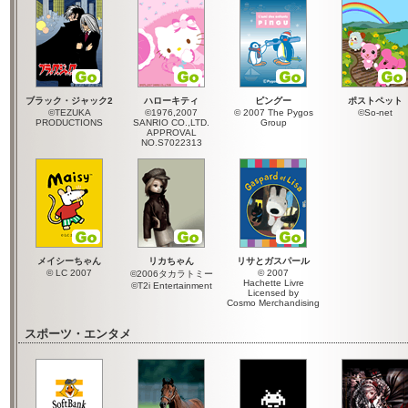
ブラック・ジャック2
ハローキティ
ピングー
ポストペット
©TEZUKA
©1976,2007
© 2007 The Pygos
©So-net
PRODUCTIONS
SANRIO CO.,LTD.
Group
APPROVAL
NO.S7022313
メイシーちゃん
リカちゃん
リサとガスパール
© LC 2007
© 2007
©2006タカラトミー
Hachette Livre
©T2i Entertainment
Licensed by
Cosmo Merchandising
スポーツ・エンタメ