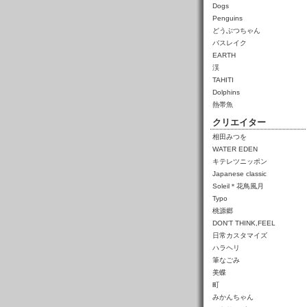
Dogs
Penguins
どうぶつちゃん
バスレイク
EARTH
渓
TAHITI
Dolphins
熱帯魚
クリエイター
相田みつを
WATER EDEN
キテレツニッポン
Japanese classic
Soleil＊花鳥風月
Typo
桃源郷
DON'T THINK,FEEL
日常カスタマイズ
ハラヘリ
筆なごみ
美蝶
町
みかんちゃん