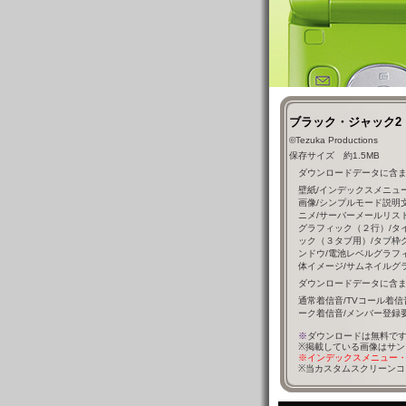
ブラック・ジャック2
©Tezuka Productions
保存サイズ 約1.5MB 
ダウンロードデータに含ま
壁紙/インデックスメニュ
画像/シンプルモード説明
ニメ/サーバーメールリス
グラフィック（２行）/タ
ック（３タブ用）/タブ枠
ンドウ/電池レベルグラフィ
体イメージ/サムネイルグ
ダウンロードデータに含ま
通常着信音/TVコール着信
ーク着信音/メンバー登録
※
ダウンロードは無料で
※掲載している画像はサン
※インデックスメニュー・顔
※当カスタムスクリーンコ