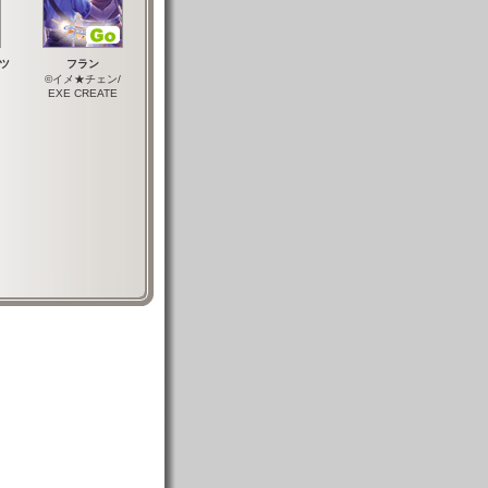
ツ
フラン
©イメ★チェン/
EXE CREATE