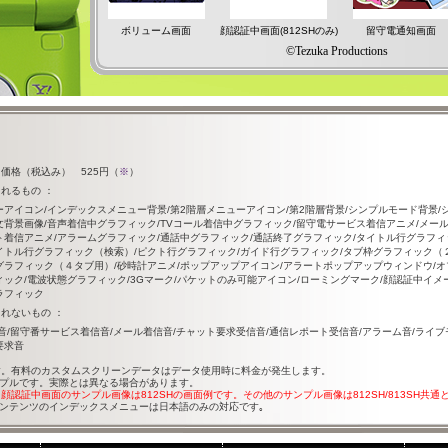
ボリューム画面
顔認証中画面(812SHのみ)
留守電通知画面
©Tezuka Productions
価格（税込み） 525円（
※
）
れるもの ：
ーアイコン/インデックスメニュー背景/第2階層メニューアイコン/第2階層背景/シンプルモード背景
文背景画像/音声着信中グラフィック/TVコール着信中グラフィック/留守電サービス着信アニメ/メー
ト着信アニメ/アラームグラフィック/通話中グラフィック/通話終了グラフィック/タイトル行グラフィ
イトル行グラフィック（検索）/ピクト行グラフィック/ガイド行グラフィック/タブ枠グラフィック（
グラフィック（４タブ用）/砂時計アニメ/ポップアップアイコン/アラートポップアップウィンドウ/
ック/電波状態グラフィック/3Gマーク/パケットのみ可能アイコン/ローミングマーク/顔認証中イメー
ラフィック
れないもの ：
音/留守番サービス着信音/メール着信音/チャット要求受信音/通信レポート受信音/アラーム音/ライ
要求音
す。有料のカスタムスクリーンデータはデータ使用時に料金が発生します。
プルです。実際とは異なる場合があります。
認証中画面のサンプル画像は812SHの画面例です。その他のサンプル画像は812SH/813SH共通
ンテンツのインデックスメニューは日本語のみの対応です｡