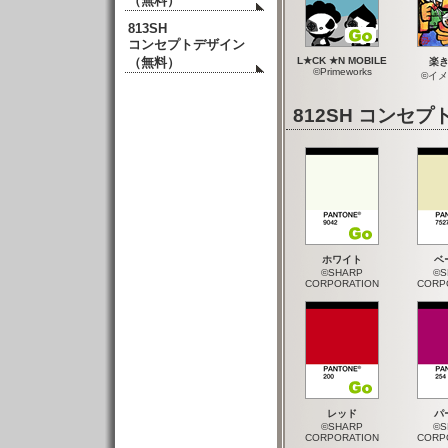
（無料）
813SH
コンセプトデザイン
（無料）
L★CK ★N MOBILE
楽
©Primeworks
©イ
812SH コン
ホワイト
ベ
©SHARP
©S
CORPORATION
CORP
レッド
パ
©SHARP
©S
CORPORATION
CORP