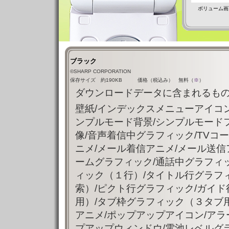
ボリューム画
ブラック
©SHARP CORPORATION
保存サイズ 約190KB 価格（税込み） 無料（
※
）
ダウンロードデータに含まれるもの
壁紙/インデックスメニューアイコン
ンプルモード背景/シンプルモード
像/音声着信中グラフィック/TVコ
ニメ/メール着信アニメ/メール送信
ームグラフィック/通話中グラフィ
ィック（１行）/タイトル行グラフ
索）/ピクト行グラフィック/ガイ
用）/タブ枠グラフィック（３タブ
アニメ/ポップアップアイコン/ア
プアップウィンドウ/電池レベルグラ