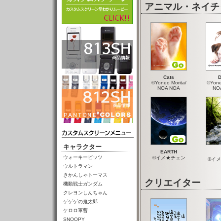
アニマル・ネイチ
Cats
D
©Yoneo Morita/
©Yone
NOA NOA
NO
キャラクター
EARTH
ウォーキービッツ
©イメ★チェン
©イ
ウルトラマン
きかんしゃトーマス
クリエイター
機動戦士ガンダム
クレヨンしんちゃん
ゲゲゲの鬼太郎
ケロロ軍曹
SNOOPY