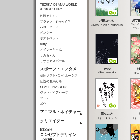
TEZUKA OSAMU WORLD
STAR SYSTEM
鉄腕アトム2
WATE
相田みつを
ブラック・ジャック2
©イメ
©Mitsuo Aida Museum
ハローキティ
COO
ピングー
ポストペット
miffy
メイシーちゃん
リカちゃん
リサとガスパール
スポーツ・エンタメ
Typo
©Primeworks
©Pri
福岡ソフトバンクホークス
伝説の名馬たち
SPACE INVADERS
ヴァンパイアハーツ
フラン
ポウ
アニマル・ネイチャー
筆なごみ
©イメ★チェン
©イ
クリエイター
812SH
コンセプトデザイン