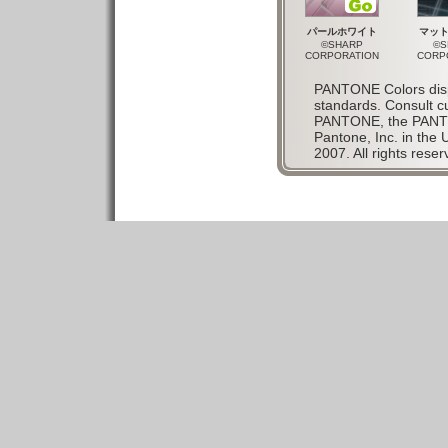
パールホワイト
マッ
©SHARP
©S
CORPORATION
CORP
PANTONE Colors disp
standards. Consult c
PANTONE, the PANTO
Pantone, Inc. in the 
2007. All rights reser