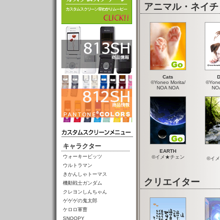
アニマル・ネイチ
Cats
D
©Yoneo Morita/
©Yone
NOA NOA
NO
キャラクター
EARTH
ウォーキービッツ
©イメ★チェン
©イ
ウルトラマン
きかんしゃトーマス
クリエイター
機動戦士ガンダム
クレヨンしんちゃん
ゲゲゲの鬼太郎
ケロロ軍曹
SNOOPY