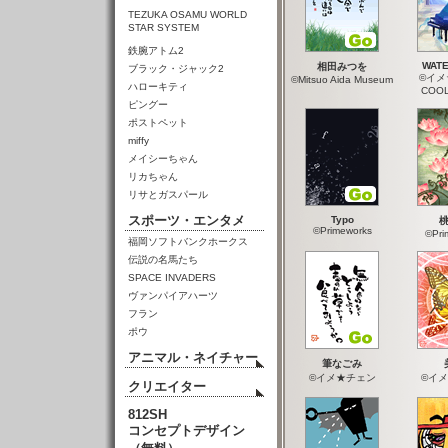
TEZUKA OSAMU WORLD
STAR SYSTEM
鉄腕アトム2
WATE
相田みつを
ブラック・ジャック2
©イメ
©Mitsuo Aida Museum
ハローキティ
COO
ピングー
ポストペット
miffy
メイシーちゃん
リカちゃん
リサとガスパール
スポーツ・エンタメ
Typo
©Primeworks
©Pri
福岡ソフトバンクホークス
伝説の名馬たち
SPACE INVADERS
ヴァンパイアハーツ
フラン
ポウ
アニマル・ネイチャー
筆なごみ
©イメ★チェン
©イ
クリエイター
812SH
コンセプトデザイン