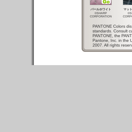
パールホワイト
マッ
©SHARP
©S
CORPORATION
CORP
PANTONE Colors disp
standards. Consult c
PANTONE, the PANTO
Pantone, Inc. in the 
2007. All rights reser