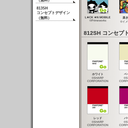
（無料）
813SH
コンセプトデザイン
（無料）
L★CK ★N MOBILE
楽
©Primeworks
©イ
812SH コン
ホワイト
ベ
©SHARP
©S
CORPORATION
CORP
レッド
パ
©SHARP
©S
CORPORATION
CORP