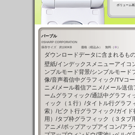
ボリューム画
パープル
©SHARP CORPORATION
保存サイズ 約190KB 価格（税込み） 無料（
※
）
ダウンロードデータに含まれるもの
壁紙/インデックスメニューアイコン
ンプルモード背景/シンプルモード
像/音声着信中グラフィック/TVコ
ニメ/メール着信アニメ/メール送信
ームグラフィック/通話中グラフィ
ィック（１行）/タイトル行グラフ
索）/ピクト行グラフィック/ガイ
用）/タブ枠グラフィック（３タブ
アニメ/ポップアップアイコン/ア
プアップウィンドウ/電池レベルグラ