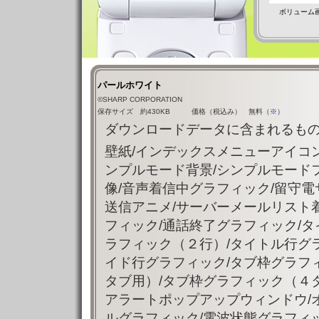
ボリューム
パールホワイト
©SHARP CORPORATION
保存サイズ 約430KB 価格（税込み） 無料（
※
）
ダウンロードデータに含まれるもの
壁紙/インデックスメニューアイコン
ンプルモード背景/シンプルモード
像/音声着信中グラフィック/留守電
送信アニメ/サーバーメールリスト
フィック/通話終了グラフィック/
ラフィック（２行）/タイトル行グ
イド行グラフィック/タブ枠グラフ
タブ用）/タブ枠グラフィック（４タ
アラートポップアップウィンドウ/
ルグラフィック/電波状態グラフィッ