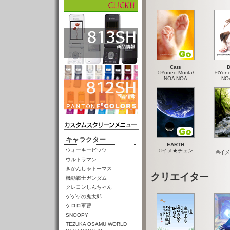
Cats
D
©Yoneo Morita/
©Yone
NOA NOA
NO
キャラクター
EARTH
ウォーキービッツ
©イメ★チェン
©イ
ウルトラマン
きかんしゃトーマス
クリエイター
機動戦士ガンダム
クレヨンしんちゃん
ゲゲゲの鬼太郎
ケロロ軍曹
SNOOPY
TEZUKA OSAMU WORLD