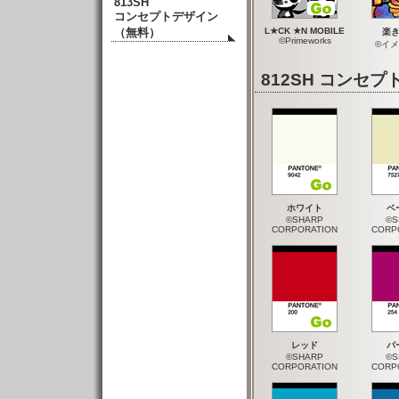
813SH
コンセプトデザイン
（無料）
L★CK ★N MOBILE
楽
©Primeworks
©イ
812SH コン
ホワイト
ベ
©SHARP
©S
CORPORATION
CORP
レッド
パ
©SHARP
©S
CORPORATION
CORP