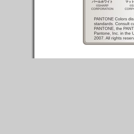
パールホワイト
マッ
©SHARP
©S
CORPORATION
CORP
PANTONE Colors disp
standards. Consult c
PANTONE, the PANTO
Pantone, Inc. in the 
2007. All rights reser