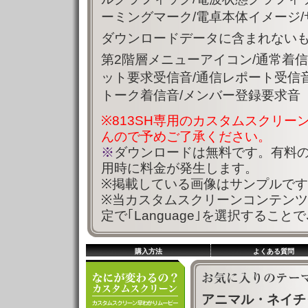
ーミングマーク/電卓本体イメージ
ダウンロードデータに含まれないも
第2階層メニューアイコン/通常着信
ット要求受信音/通信レポート受信音
トーク着信音/メンバー登録要求音
※813SH専用のカスタムスクリー
んので予めご了承ください。
※
ダウンロードは無料です。有料
用時に料金が発生します。
※掲載している画像はサンプルで
※当カスタムスクリーンコンテンツの
定で｢Language｣を選択するこ
購入方法
よくある質問
アニマル・ネイチ