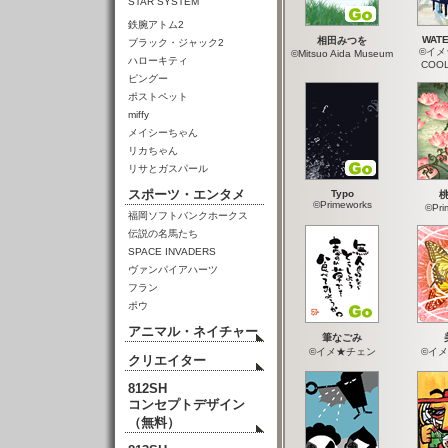
STAR SYSTEM
鉄腕アトム2
WATE
相田みつを
ブラック・ジャック2
©イメ
©Mitsuo Aida Museum
ハローキティ
COO
ピングー
ポストペット
miffy
メイシーちゃん
リカちゃん
リサとガスパール
スポーツ・エンタメ
Typo
©Primeworks
©Pri
福岡ソフトバンクホークス
伝説の名馬たち
SPACE INVADERS
ヴァンパイアハーツ
フラン
ポウ
アニマル・ネイチャー
筆なごみ
©イメ★チェン
©イ
クリエイター
812SH
コンセプトデザイン
（無料）