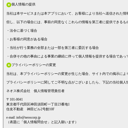
個人情報の提供
当社は本サービスまたは本アプリにおいて、お客様により当社へ送信された情
但し、以下の場合には、事前の同意なくこれらの情報を第三者に提供できるも
・法令に基づく場合
・お客様の同意がある場合
・当社が行う業務の全部または一部を第三者に委託する場合
・合併その他の事由による事業の継続に伴って個人情報を提供する場合であっ
プライバシーポリシーの変更
当社は、本プライバシーポリシーの変更が生じた場合、サイト内での掲示によ
プライバシーポリシーに関してご不明な点がございましたら、下記の当社個人
ネオス株式会社 個人情報管理責任者
〒101-0041
東京都千代田区神田須田町一丁目23番地1
住友不動産 神田ビル2号館10F
e-mail: info@neoscorp.jp
（表題に「個人情報問合せ」と記入願います）