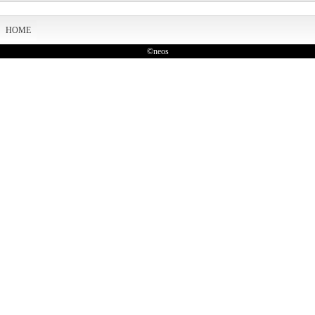
HOME
©neos