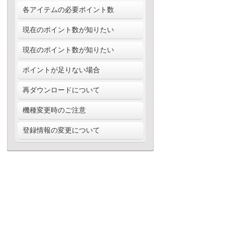
金コース」がございます。
トを購入の上、アイテム選択にお進みくだ
ポイントの有効期限は、最終購入日または
各アイテムの必要ポイント数
さい。
利用日から180日間です。また、Ptは月を
またいで繰越ができますが、保有Ptの上限
必要ポイント数はアイテムによって異なり
現在のポイント数が知りたい
は3,000Ptとなりますのでご注意ください。
ます。アイテム詳細ページにてご確認の
上、購入ください。
ログイン後、ページ上部に常に表示されて
現在のポイント数が知りたい
います。
ログイン後、ページ上部に常に表示されて
ポイントが足りない場合
います。
ポイントが足りない場合、追加での購入が
再ダウンロードについて
可能です。ページ上部「ポイント購入」よ
り必要なポイントをご購入ください。
再ダウンロードの期間は、会員種別によっ
機種変更時のご注意
て異なりますのでご注意ください。
同一携帯会社内での機種変更の場合、ポイ
登録情報の変更について
◎月額会員
ントや購入履歴、会員ステイタスを引き継
月額会員である限り、再ダウンロード期間
ぐことができます。TOPページ上部「会員
登録したニックネーム、パスワード、生
はありません。但し、一度退会された場合
登録済みの方」からログインください。
年、性別の情報はMyページ下部「登録情
には、同月内に再入会された場合も含み、
ただし、Android端末からiPhone端末に機種
報編集」より、いつでも変更することがで
再ダウンロードの権利は失効しますのでご
変更した場合、またはiPhone端末から
問い合わせTOPへ戻る
きます。
注意ください。
Android端末に機種変更した場合は、対応
コンテンツが異なる為、購入履歴の引継ぎ
◎無料会員（従量コース）
はできませんのでご注意ください。
従量コースでダウンロードしたコンテンツ
利用規約
携帯会社が変更となった場合、dアカウン
の再ダウンロード期間は、購入日から30日
ト／auID／MySoftbankIDが変更になった場
以内となっています。
合には、ポイントや購入履歴の引継ぎはで
プライバシーポリシー