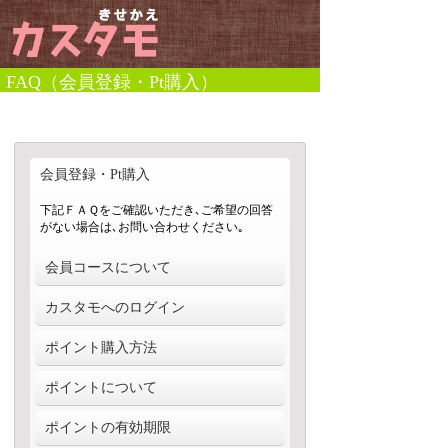
FAQ（会員登録・Pt購入）
会員登録・Pt購入
下記ＦＡＱをご確認いただき､ご希望の回答
がない場合は､お問い合わせください｡
会員コースについて
カスタモでは、月額500コース、月額300コ
カスタモへのログイン
ース、都度課金コース（従量会員コース）
の3種類のコースをご用意しています。そ
会員登録済みのお客様は、TOPページ上部
ポイント購入方法
れぞれの付与Pt数や特典は
の「会員登録済みの方」からログインくだ
さい。尚、ログインにはauIDログイン、
こちらからご確認ください。
ポイントを購入するには、TOPページ上部
ポイントについて
MySoftbankID、dアカウント（Wi-Fi接続時
の「ポイント購入」からお進みください。
のみ）が必要です。
毎月ポイントが付与される月額コース、必
カスタモで販売しているアイテムは、ポイ
ポイントの有効期限
要な時に都度ポイントを購入する「都度課
ントを消費して購入します。まずはポイン