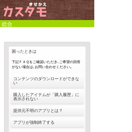
総合
困ったときは
下記ＦＡＱをご確認いただき､ご希望の回答
がない場合は､お問い合わせください｡
コンテンツのダウンロードができな
い
ダウンロードができない場合、以下の原因
購入したアイテムが「購入履歴」に
が考えられます。
表示されない
【１】通信状況
電波状態の悪い場所でのコンテンツダウン
マイページ→購入履歴に購入した商品が表
提供元不明のアプリとは？
ロードは、通信状態の影響によりダウンロ
示されない場合は、購入が完了していない
ードに失敗する恐れがあります。 必ず電
可能性があります。購入履歴内から「ポイ
Androidマーケット以外からダウンロード
アプリが強制終了する
波状態の良いところでのダウンロードをお
ント利用履歴」をご確認いただき、購入が
するアプリは全て「提供元不明のアプリ」
薦め致します。
完了しているかご確認ください。購入済み
となります。カスタモで配信するアプリ