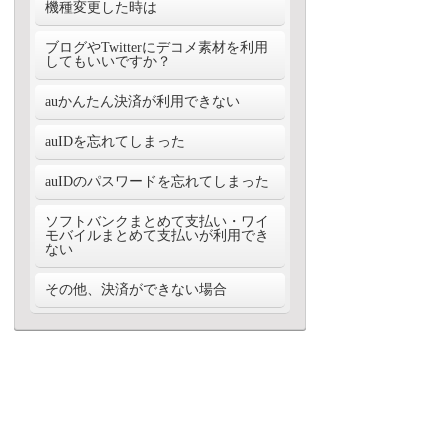
アイテムによっては容量が大きく、初回の
機種変更した時は
の商品に対して、再ダウンロード時に、二
は、ネオス株式会社の自社サーバーより配
【２】SDカードがない・容量不足
起動までに時間がかかるものがあります。
重にポイント減が発生することはありませ
信するため、「提供元不明のアプリ」とな
ダウンロードされた壁紙データは、端末内
この時、起動中のアプリ画面をタップする
んのでご安心ください。 また、取り放題
同一携帯会社内での機種変更の場合、ポイ
ブログやTwitterにデコメ素材を利用
りますので、端末の受け入れ設定をONに
SDカードに保存されます。必ずSDカード
と、「強制終了」が起こりやすくなりま
アイテムは購入履歴には表示されません。
ントや購入履歴、会員ステイタスを引き継
してもいいですか？
してお楽しみください。
を挿してダウンロードしてください。ま
す。大変お待たせいたしますが、そのまま
改めてアイテム詳細よりダウンロードくだ
ぐことができます。TOPページ上部「会員
た、容量がいっぱいになっている場合に
しばらくお待ちください。
さい。
登録済みの方」からログインください。
大変恐縮ですが、規約にて規定している通
auかんたん決済が利用できない
は、不要なデータを削除し、再度ダウンロ
ただし、Android端末からiPhone端末に機種
り、弊社へ無断での転載・複製・修正を行
ードをお試しください。
変更した場合、またはiPhone端末から
うことはご遠慮ください。
お使いのau-IDがケータイPC連動設定済か
auIDを忘れてしまった
Android端末に機種変更した場合は、対応
【３】ダウンロード完了メッセージの見逃
どうか、ご確認ください
コンテンツが異なる為、購入履歴の引継ぎ
し
ケータイPC連動設定がお済みのIDは、以
はできませんのでご注意ください。
auIDのパスワードを忘れてしまった
ダウンロードが完了すると通常、端末の通
下よりご確認いただけます。
携帯会社が変更となった場合、dアカウン
知領域（電池・電波アイコンの領域）に
[au one-IDトップ]→[会員情報確認・編集]
ト／auID／MySoftbankIDが変更になった場
ケータイPC連動設定をONにしている場合
ソフトバンクまとめて支払い・ワイ
『ダウンロードが完了しました』のメッセ
au one-IDの確認には、本人確認の為、「暗
合には、ポイントや購入履歴の引継ぎはで
は、以下よりパスワードの再発行ができま
モバイルまとめて支払いが利用でき
ージが表示されます。通知領域に、メッセ
証番号（セキュリティパスワード）」の入
きませんのでご了承ください。
ない
す。 [au one-IDトップ]→[会員情報確認・
ージが多く残っていると、完了メッセージ
力が必要になります
編集]→ 「パスワードの再発行をする。」
が正常に表示されない場合があります。
にチェックの上、auケータイの電話番号、
ソフトバンクまとめて支払い・ワイモバイ
その他、決済ができない場合
通知領域を表示すると、隠れている通知を
auケータイの暗証番号、お客様コードをご
ルまとめて支払いを当サービスで初めてご
閲覧することができます。
入力ください。
利用になる場合には、MySoftbank認証設定
各決済手段によって、月間上限額が設定さ
が必要となります。スマートフォンから手
れています。詳細は各決済手段の提供会社
軽に設定ができますので、以下よりアクセ
にお問合せください。
スの上、認証設定を完了してください。
問い合わせTOPへ戻る
【MySoftbankID設定認証】
https://my.softbank.jp/msb/d/top
利用規約