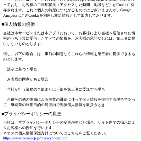
っており、お客様のご利用状況（アクセスした時間、地域など）がCookieに保
存されます。これは個人の特定につながるものではございませんが、Google
AnalyticsはこのCookieを利用し統計情報として出力しております。
■個人情報の提供
当社は本サービスまたは本アプリにおいて、お客様により当社へ送信された情
報のうち正常に受信したすべての情報を、お客様の承諾なしには、第三者に提
供しないものとします。
但し、以下の場合には、事前の同意なくこれらの情報を第三者に提供できるも
のとします。
・法令に基づく場合
・お客様の同意がある場合
・当社が行う業務の全部または一部を第三者に委託する場合
・合併その他の事由による事業の継続に伴って個人情報を提供する場合であっ
て、継続前の利用目的の範囲内で当該個人情報を取扱うとき
■プライバシーポリシーの変更
当社は、本プライバシーポリシーの変更が生じた場合、サイト内での掲示によ
りお客様への告知を行います。
ネオスの個人情報保護方針についてはこちらをご覧ください。
https://www.neoscorp.jp/privacy/index.html