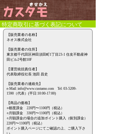
特定商取引に基づく表記について
【販売業者の名称】
ネオス株式会社
【販売業者の住所】
東京都千代田区神田須田町1丁目23-1 住友不動産神
田ビル2号館10F
【運営統括責任者】
代表取締役社長 池田 昌史
【販売業者の連絡先】
e-Mail: info@www.custamo.com Tel: 03-5209-
1590（代表）(平日:10:00-17:00)
【商品の価格】
○都度課金 220円〜1100円（税込）
○月額課金 330円〜1100円（税込）
○月額課金の場合の追加ポイント購入（個別課金）
220円〜1100円（税込）
ポイント購入ページにてご確認の上、ご購入下さ
い。