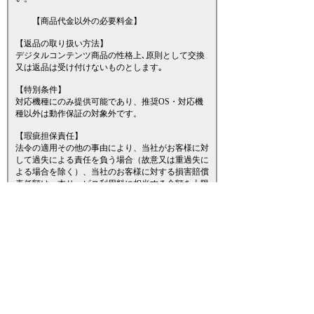
【商品代金以外の必要料金】
【返品の取り扱い方法】
デジタルコンテンツ商品の性格上､原則として交換
又は返品は受け付けないものとします｡
【特別条件】
対応機種にのみ提供可能であり、推奨OS・対応機
種以外は動作保証の対象外です。
【瑕疵担保責任】
法令の適用その他の事由により、当社がお客様に対
して過失による責任を負う場合（故意又は重過失に
よる場合を除く）、当社のお客様に対する損害賠償
責任額は、本サービス利用料に相当する金額を上限
とします。
利用規約
プライバシーポリシー
対応端末一覧