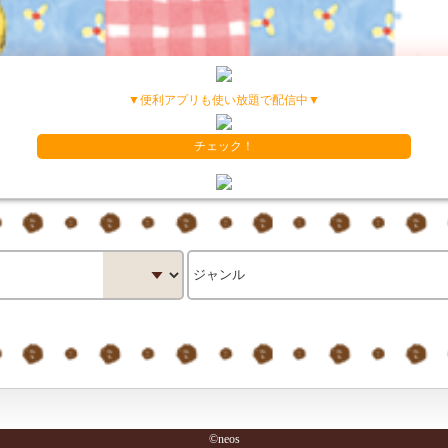
▼便利アプリも使い放題で配信中▼
チェック！
©neos