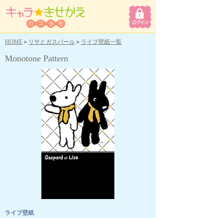
HOME
＞
リサとガスパール
＞
ライブ壁紙一覧
Monotone Pattern
ライブ壁紙