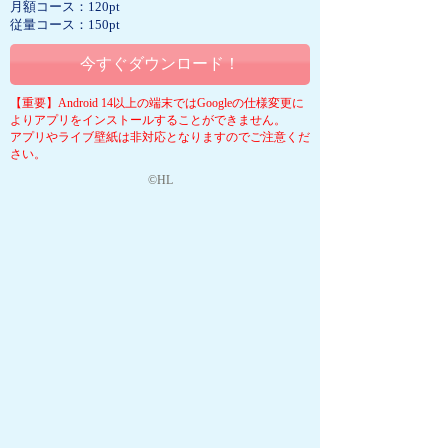
月額コース：120pt
従量コース：150pt
今すぐダウンロード！
【重要】Android 14以上の端末ではGoogleの仕様変更に
よりアプリをインストールすることができません。
アプリやライブ壁紙は非対応となりますのでご注意くだ
さい。
©HL
キャラクターまたはジャンルを選んで下さい。
HOME
＞リサとガスパール＞
ライブ壁紙一覧
＞
Monotone Pattern
©neos